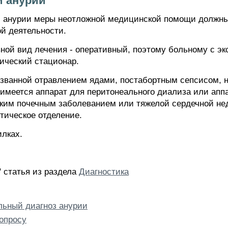
и анурии
й анурии меры неотложной медицинской помощи должны
й деятельности.
ной вид лечения - оперативный, поэтому больному с эк
гический стационар.
званной отравлением ядами, постабортным сепсисом, 
 имеется аппарат для перитонеального диализа или аппа
ким почечным заболеванием или тяжелой сердечной нед
тическое отделение.
илках.
 статья из раздела
Диагностика
льный диагноз анурии
опросу