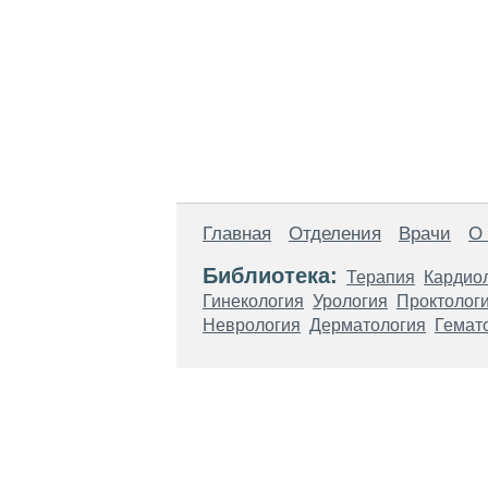
Главная
Отделения
Врачи
О
Библиотека:
Терапия
Кардио
Гинекология
Урология
Проктолог
Неврология
Дерматология
Гемат
Материалы, размещенные на данной стр
использовать их в качестве медицински
возникшие в результате использования