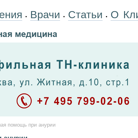
ения
Врачи
Статьи
О Кл
•
•
•
ая помощь при анурии