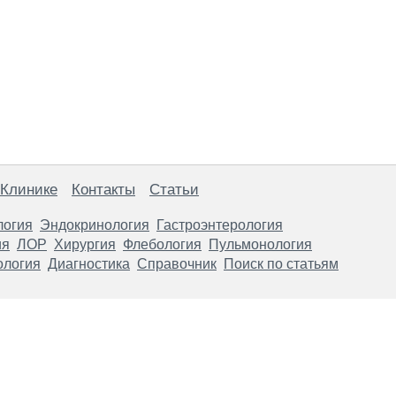
 Клинике
Контакты
Статьи
логия
Эндокринология
Гастроэнтерология
ия
ЛОР
Хирургия
Флебология
Пульмонология
ология
Диагностика
Справочник
Поиск по статьям
анице, носят информационный характер и не являются публичной
х рекомендаций. ООО «ТН-Клиника» не несёт ответственности за в
 информации, размещенной на данной странице.