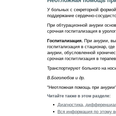
Неотложная помощь пр
У больных с секреторной формо
поддержание сердечно-сосудисто
При обтурационной анурии основ
срочная госпитализация в уроло
Госпитализация.
При анурии, вы
госпитализация в стационар, где
анурии, обусловленной хроничес
срочная госпитлизация в терапев
Транспортируют больного на нос
В.Боголюбов и др.
"Неотложная помощь при анурии"
Читайте также в этом разделе:
Диагностика, дифференциа
Вся информация по этому в