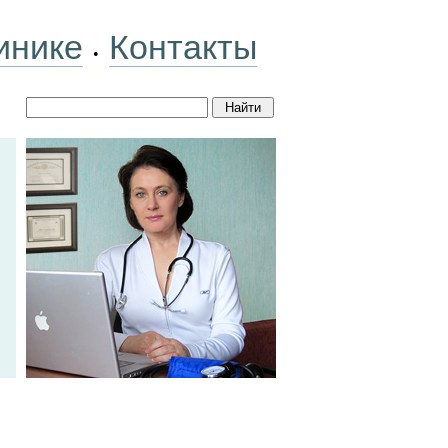
инике
Контакты
•