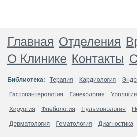
Главная
Отделения
В
О Клинике
Контакты
С
Библиотека:
Терапия
Кардиология
Эндо
Гастроэнтерология
Гинекология
Урология
Хирургия
Флебология
Пульмонология
Н
Дерматология
Гематология
Диагностика