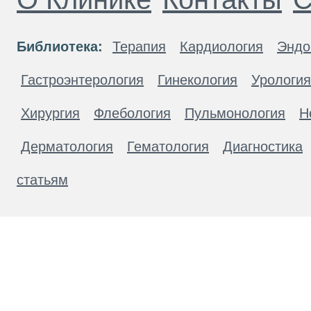
Библиотека:
Терапия
Кардиология
Эндо
Гастроэнтерология
Гинекология
Урология
Хирургия
Флебология
Пульмонология
Н
Дерматология
Гематология
Диагностика
статьям
Материалы, размещенные на данной странице
публичной офертой. Посетители сайта не дол
рекомендаций. ООО «ТН-Клиника» не несёт о
возникшие в результате использования инфо