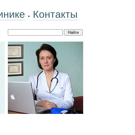
инике
Контакты
•