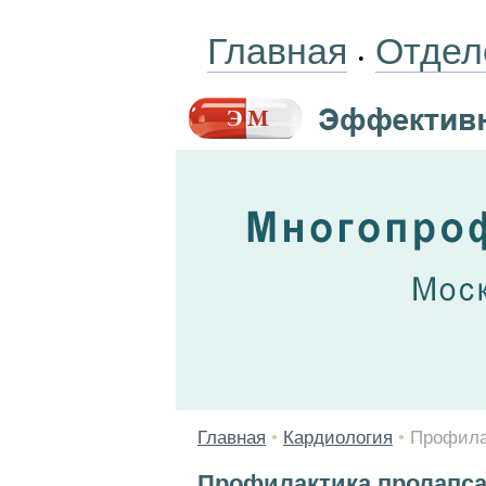
Главная
Отдел
•
Главная
•
Кардиология
•
Профила
Профилактика пролапса