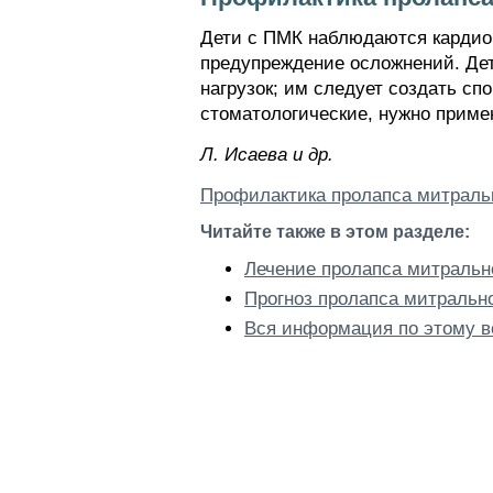
Дети с ПМК наблюдаются кардиор
предупреждение осложнений. Де
нагрузок; им следует создать с
стоматологические, нужно приме
Л. Иcaeвa и др.
Профилактика пролапса митраль
Читайте также в этом разделе:
Лечение пролапса митральн
Прогноз пролапса митрально
Вся информация по этому в