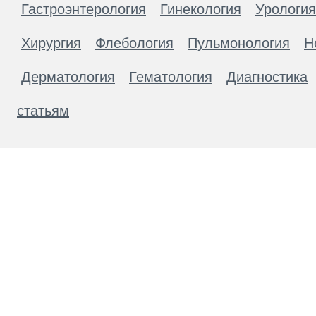
Гастроэнтерология
Гинекология
Урология
Хирургия
Флебология
Пульмонология
Н
Дерматология
Гематология
Диагностика
статьям
Материалы, размещенные на данной странице
публичной офертой. Посетители сайта не дол
рекомендаций. ООО «ТН-Клиника» не несёт о
возникшие в результате использования инфо
ЕСТЬ ПРОТИВОПОКАЗАН