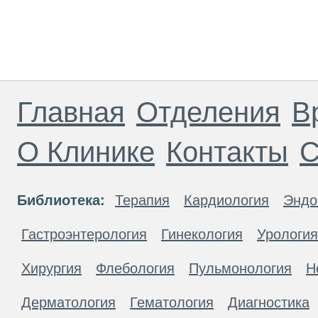
Главная
Отделения
В
О Клинике
Контакты
С
Библиотека:
Терапия
Кардиология
Эндо
Гастроэнтерология
Гинекология
Урология
Хирургия
Флебология
Пульмонология
Н
Дерматология
Гематология
Диагностика