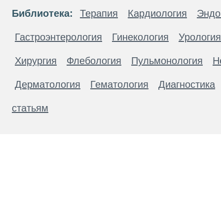
Библиотека:
Терапия
Кардиология
Эндо
Гастроэнтерология
Гинекология
Урология
Хирургия
Флебология
Пульмонология
Н
Дерматология
Гематология
Диагностика
статьям
Материалы, размещенные на данной странице
публичной офертой. Посетители сайта не дол
рекомендаций. ООО «ТН-Клиника» не несёт о
возникшие в результате использования инфо