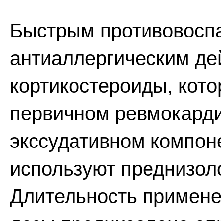
Быстрым противовосп
антиаллергическим де
кортикостероиды, кот
первичном ревмокард
экссудативном компон
используют преднизолон
Длительность примене