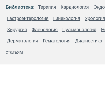
Библиотека:
Терапия
Кардиология
Эндо
Гастроэнтерология
Гинекология
Урология
Хирургия
Флебология
Пульмонология
Н
Дерматология
Гематология
Диагностика
статьям
Материалы, размещенные на данной странице
публичной офертой. Посетители сайта не дол
рекомендаций. ООО «ТН-Клиника» не несёт о
возникшие в результате использования инфо