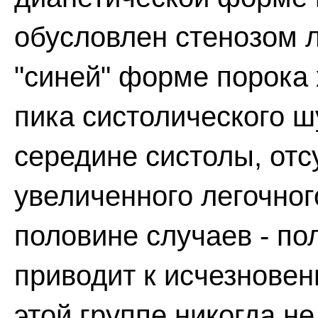
обусловлен стенозом 
"синей" форме порока
пика систолического ш
середине систолы, отс
увеличенного легочного
половине случаев - пол
приводит к исчезновен
этой группе никогда н