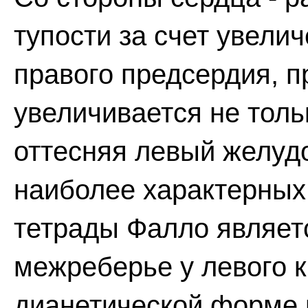
тупости за счет увели
правого предсердия, 
увеличивается не тольк
оттесняя левый желудо
наиболее характерных
тетрады Фалло является
межреберье у левого к
дианетической форме 