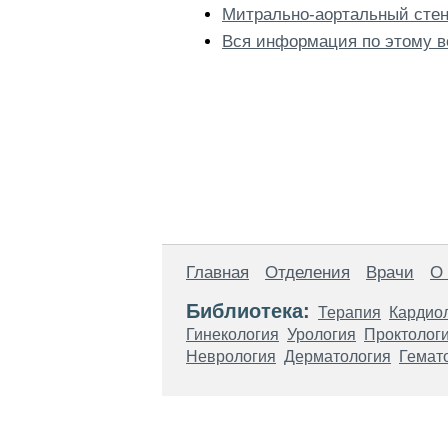
Митрально-аортальный стено
Вся информация по этому в
Главная
Отделения
Врачи
О
Библиотека:
Терапия
Кардио
Гинекология
Урология
Проктолог
Неврология
Дерматология
Гемат
Материалы, размещенные на данной стр