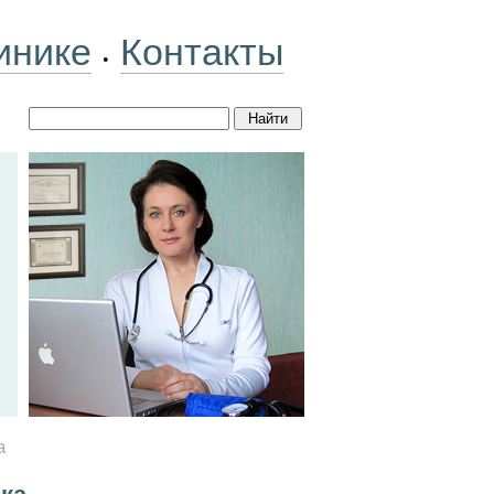
инике
Контакты
•
а