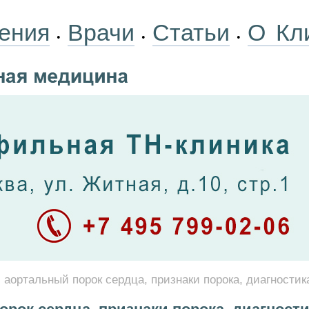
ения
Врачи
Статьи
О Кл
•
•
•
аортальный порок сердца, признаки порока, диагностик