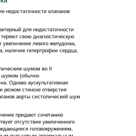
ка
ие недостаточности клапанов
рактерный для недостаточности
dus теряют свою диагностическую
т увеличение левого желудочка,
а, наличие гипертрофии сердца,
лическим шумом во II
м шумом (обычно
на. Однако аускультативная
ри резком стенозе отверстия
апанов аорты систолический шум
ачение придают сочетанию
твует отсутствие увеличенного
вождающиеся головокружением,
енным пульсовым артериальным