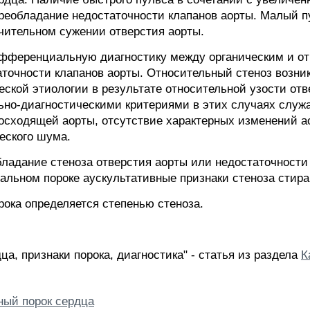
реобладание недостаточности клапанов аорты. Малый п
ачительном сужении отверстия аорты.
ифференциальную диагностику между органическим и о
аточности клапанов аорты. Относительный стеноз возни
ской этиологии в результате относительной узости от
но-диагностическими критериями в этих случаях служ
осходящей аорты, отсутствие характерных изменений а
еского шума.
бладание стеноза отверстия аорты или недостаточности
тальном пороке аускультативные признаки стеноза стир
рока определяется степенью стеноза.
а, признаки порока, диагностика" - статья из раздела
К
ный порок сердца