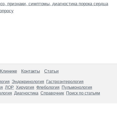
з, признаки, симптомы, диагностика порока сердца
опросу
 Клинике
Контакты
Статьи
логия
Эндокринология
Гастроэнтерология
ия
ЛОР
Хирургия
Флебология
Пульмонология
ология
Диагностика
Справочник
Поиск по статьям
анице, носят информационный характер и не являются публичной