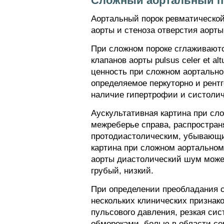
Сложный аортальный по
Аортальный порок ревматической
аорты и стеноза отверстия аорты
При сложном пороке сглаживаются
клапанов аорты pulsus celer et a
ценность при сложном аортально
определяемое перкуторно и рент
наличие гипертрофии и систоличе
Аускультативная картина при сл
межреберье справа, распростра
протодиастолическим, убывающим
картина при сложном аортальном 
аорты диастолический шум может
грубый, низкий.
При определении преобладания с
нескольких клинических признако
пульсового давления, резкая си
обмороками, болью в области се