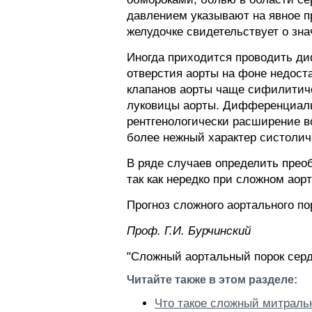
давлением указывают на явное п
желудочке свидетельствует о зн
Иногда приходится проводить д
отверстия аорты на фоне недост
клапанов аорты чаще сифилитиче
луковицы аорты. Дифференциаль
рентгенологически расширение в
более нежный характер систолич
В ряде случаев определить прео
так как нередко при сложном аор
Прогноз сложного аортального по
Проф. Г.И. Бурчинский
"Сложный аортальный порок сердц
Читайте также в этом разделе:
Что такое сложный митраль