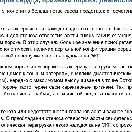
рок сердца, признаки порока, диагности
 этиологии в большинстве своем представляет сочетан
.
 характерные признаки для одного из пороков. Так, ха
ltus и для стеноза отверстия аорты pulsus parvus et tar
м пороке. В этих случаях большое значение приобретае
генологически, наличие аортальной конфигурации сердц
ской перегрузки левого желудочка на ЭКГ.
ожном аортальном пороке характеризуется грубым систо
няющимся к сонным артериям, и мягким диастолически
), нередко с максимумом выслушивания в точке Ботки
пороке часто теряет свои характерные признаки. Так, п
 быть очень слабым, а при чистой недостаточности кл
теноза или недостаточности клапанов аорты важное зн
в. О преобладании стеноза отверстия аорты свидетельс
столическая перегрузка левого желудочка на ЭКГ, сопро
рдца. Наличие быстрого пульса в сочетании с увелич