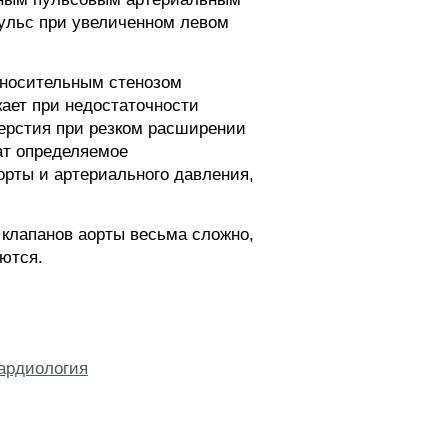
ульс при увеличенном левом
тносительным стенозом
кает при недостаточности
верстия при резком расширении
ат определяемое
орты и артериального давления,
 клапанов аорты весьма сложно,
аются.
ардиология