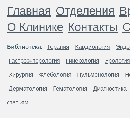
Главная
Отделения
В
О Клинике
Контакты
С
Библиотека:
Терапия
Кардиология
Эндо
Гастроэнтерология
Гинекология
Урология
Хирургия
Флебология
Пульмонология
Н
Дерматология
Гематология
Диагностика
статьям