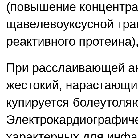
(повышение концентра
щавелевоуксусной тра
реактивного протеина),
При расслаивающей ан
жестокий, нарастающий
купируется болеутоля
Электрокардиографиче
характерных для инфар