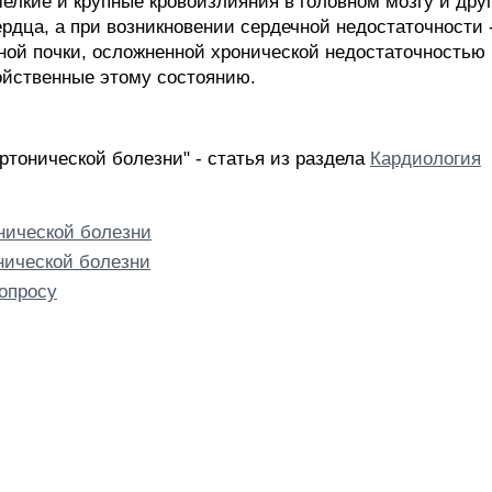
мелкие и крупные кровоизлияния в головном мозгу и дру
рдца, а при возникновении сердечной недостаточности -
ой почки, осложненной хронической недостаточностью п
ойственные этому состоянию.
ртонической болезни" - статья из раздела
Кардиология
нической болезни
нической болезни
опросу