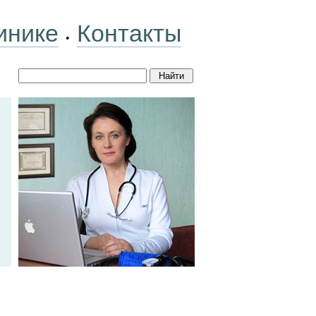
инике
Контакты
•