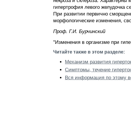
некроза и склероза. Характерны 
гипертрофия левого желудочка се
При развитии первично сморщенн
морфологические изменения, св
Проф. Г.И. Бурчинский
"Изменения в организме при гипе
Читайте также в этом разделе:
Механизм развития гиперто
Симптомы, течение гиперто
Вся информация по этому в