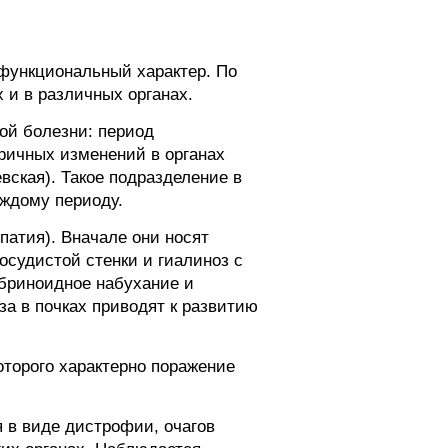
 функциональный характер. По
 и в различных органах.
ой болезни: период
ричных изменений в органах
евская). Такое подразделение в
аждому периоду.
патия). Вначале они носят
судистой стенки и гиалиноз с
бриноидное набухание и
а в почках приводят к развитию
оторого характерно поражение
 в виде дистрофии, очагов