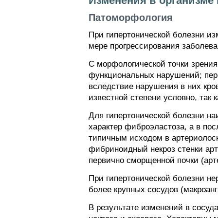
Изменения в организме 
Патоморфология
При гипертонической болезни из
мере прогрессирования заболева
С морфологической точки зрения
функциональных нарушений; пери
вследствие нарушения в них кров
известной степени условно, так
Для гипертонической болезни на
характер фиброэластоза, а в по
типичным исходом в артериолос
фибриноидный некроз стенки apт
первично сморщенной почки (арт
При гипертонической болезни не
более крупных сосудов (макроанг
В результате изменений в сосуд