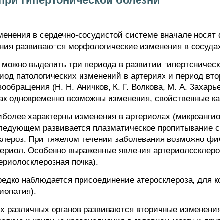
при гипертонической болезни
менения в сердечно-сосудистой системе вначале носят
ния развиваются морфологические изменения в сосудах
 можно выделить три периода в развитии гипертоническ
од патологических изменений в артериях и период вто
ообращения (Н. Н. Аничков, К. Г. Волкова, М. А. Захарь
 как одновременно возможны изменения, свойственные к
иболее характерны изменения в артериолах (микроангио
следующем развивается плазматическое пропитывание со
клероз. При тяжелом течении заболевания возможно фи
ериол. Особенно выраженные явления артериолосклероз
ериолосклерозная почка).
редко наблюдается присоединение атеросклероза, для к
иопатия).
ах различных органов развиваются вторичные изменения