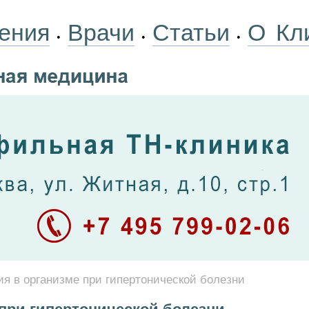
ения
Врачи
Статьи
О Кл
•
•
•
я в организме при гипертонической болезни