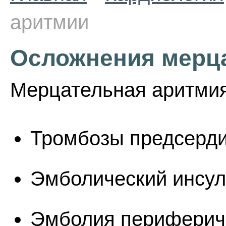
аритмии
Осложнения мерц
Мерцательная аритмия
Тромбозы предсерди
Эмболический инсуль
Эмболия перифериче