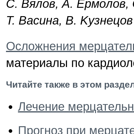
C. Bялoв, A. Epмoлoв,
Т. Bacинa, B. Kyзнeцoв
Осложнения мерцател
материалы по кардиол
Читайте также в этом разде
Лечение мерцательн
Прогноз при мерцат