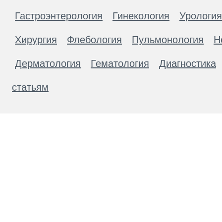
Гастроэнтерология
Гинекология
Урология
Хирургия
Флебология
Пульмонология
Н
Дерматология
Гематология
Диагностика
статьям
Материалы, размещенные на данной странице
публичной офертой. Посетители сайта не дол
рекомендаций. ООО «ТН-Клиника» не несёт о
возникшие в результате использования инфо
ЕСТЬ ПРОТИВОПОКАЗАН