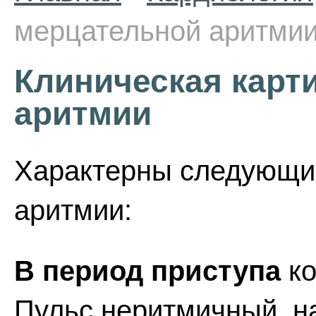
мерцательной аритми
Клиническая карт
аритмии
Характерны следующи
аритмии:
В период приступа
к
Пульс неритмичный, н