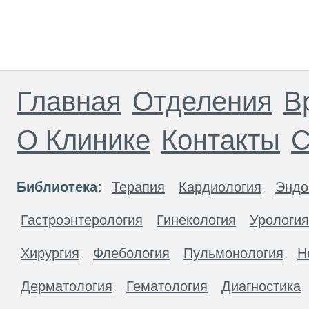
Главная
Отделения
В
О Клинике
Контакты
С
Библиотека:
Терапия
Кардиология
Эндо
Гастроэнтерология
Гинекология
Урология
Хирургия
Флебология
Пульмонология
Н
Дерматология
Гематология
Диагностика