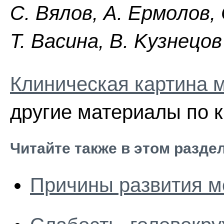
C. Bялoв, A. Epмoлoв,
Т. Bacинa, B. Kyзнeцoв
Клиническая картина 
другие материалы по к
Читайте также в этом разде
Причины развития м