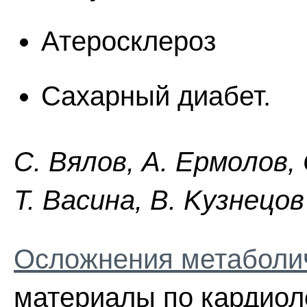
Атеросклероз
Сахарный диабет.
C. Bялoв, A. Epмoлoв,
Т. Bacинa, B. Kyзнeцoв
Осложнения метаболи
материалы по кардиоло