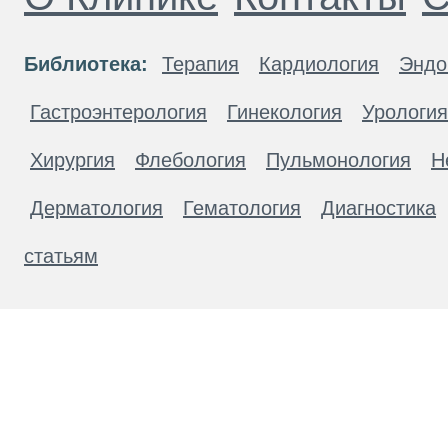
Библиотека:
Терапия
Кардиология
Эндо
Гастроэнтерология
Гинекология
Урология
Хирургия
Флебология
Пульмонология
Н
Дерматология
Гематология
Диагностика
статьям
Материалы, размещенные на данной странице
публичной офертой. Посетители сайта не дол
рекомендаций. ООО «ТН-Клиника» не несёт о
возникшие в результате использования инфо